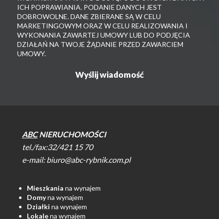
ICH POPRAWIANIA. PODANIE DANYCH JEST
DOBROWOLNE. DANE ZBIERANE SĄ W CELU
MARKETINGOWYM ORAZ W CELU REALIZOWANIA I
WYKONANIA ZAWARTEJ UMOWY LUB DO PODJĘCIA
DZIAŁAŃ NA TWOJE ŻĄDANIE PRZED ZAWARCIEM
UMOWY.
ABC
NIERUCHOMOŚCI
tel./fax:32/421 15 70
e-mail:
biuro@abc-rybnik.com.pl
Mieszkania
na wynajem
Domy
na wynajem
Działki
na wynajem
Lokale
na wynajem