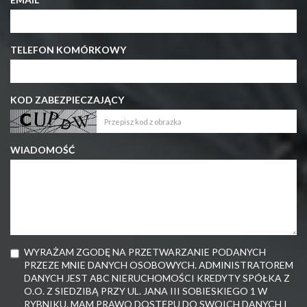
TELEFON KOMÓRKOWY
KOD ZABEZPIECZAJĄCY
WIADOMOŚĆ
WYRAŻAM ZGODĘ NA PRZETWARZANIE PODANYCH
PRZEZE MNIE DANYCH OSOBOWYCH. ADMINISTRATOREM
DANYCH JEST ABC NIERUCHOMOŚCI KREDYTY SPÓŁKA Z
O.O. Z SIEDZIBĄ PRZY UL. JANA III SOBIESKIEGO 1 W
RYBNIKU. MAM PRAWO DOSTĘPU DO SWOICH DANYCH I