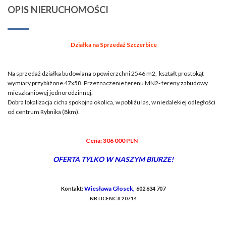
OPIS NIERUCHOMOŚCI
Działka na Sprzedaż Szczerbice
Na sprzedaż działka budowlana o powierzchni 2546 m2, kształt prostokąt
wymiary przybliżone 47x58. Przeznaczenie terenu MN2- tereny zabudowy
mieszkaniowej jednorodzinnej.
Dobra lokalizacja cicha spokojna okolica, w pobliżu las, w niedalekiej odległości
od centrum Rybnika (8km).
Cena: 306 000 PLN
OFERTA TYLKO W NASZYM BIURZE!
Wiesława Głosek
Kontakt:
,
602 634 707
NR LICENCJI 20714