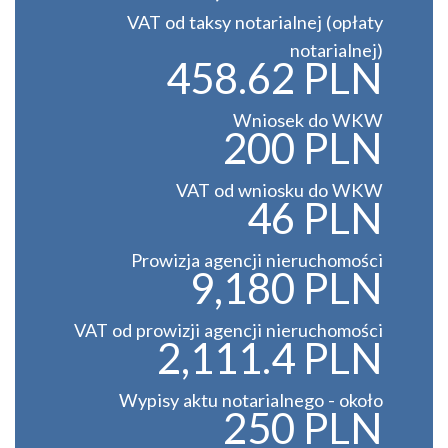
VAT od taksy notarialnej (opłaty
notarialnej)
458.62 PLN
Wniosek do WKW
200 PLN
VAT od wniosku do WKW
46 PLN
Prowizja agencji nieruchomości
9,180 PLN
VAT od prowizji agencji nieruchomości
2,111.4 PLN
Wypisy aktu notarialnego - około
250 PLN