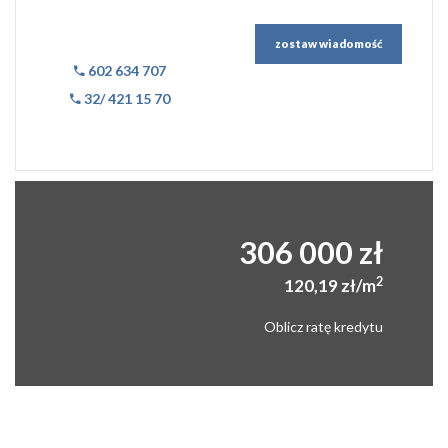
zostaw wiadomość
602 634 707
32/ 421 15 70
306 000 zł
2
120,19 zł/m
Oblicz ratę kredytu