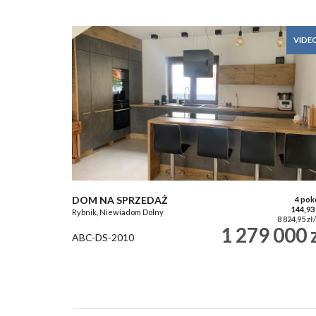
VIDE
DOM NA SPRZEDAŻ
4 pok
144,93
Rybnik, Niewiadom Dolny
8 824,95 zł
1 279 000 
ABC-DS-2010