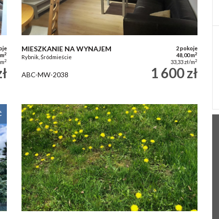
MIESZKANIE NA WYNAJEM
oje
2 pokoje
2
2
 m
48,00 m
Rybnik, Śródmieście
2
2
/m
33,33 zł/m
zł
1 600 zł
ABC-MW-2038
Ć