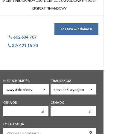
AGENT NIERUCHOMOŚCI LICENCJA ZAWODOWA NR 20714
EKSPERT FINANSOWY
zostaw wiadomość
602 634 707
32/ 421 15 70
NIERUCHOMOŚĆ
TRANSAKCJA
CENA OD
CENA DO
zł
zł
150 000 zł
150 000 zł
LOKALIZACJA
200 000 zł
200 000 zł