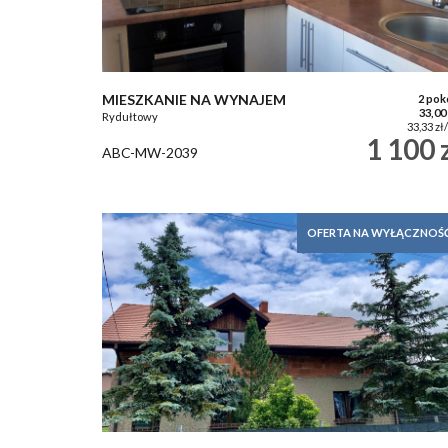
MIESZKANIE NA WYNAJEM
2 pok
33,00
Rydułtowy
33,33 zł
1 100 
ABC-MW-2039
OFERTA NA WYŁĄCZNOŚ