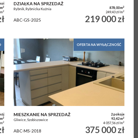
DZIAŁKA NA SPRZEDAŻ
koi
2
2
 m
878,00 m
Rybnik, Rybnicka Kuźnia
2
2
/m
249,43 zł/m
zł
219 000 zł
ABC-GS-2025
O
OFERTA NA WYŁĄCZNOŚĆ
MIESZKANIE NA SPRZEDAŻ
kój
2 pokoje
2
2
 m
92,42 m
Gliwice, Szobiszowice
2
2
/m
4 057,56 zł/m
zł
375 000 zł
ABC-MS-2018