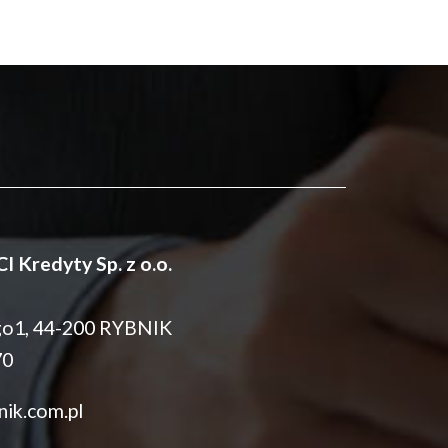
redyty Sp. z o.o.
ego1, 44-200 RYBNIK
70
ik.com.pl