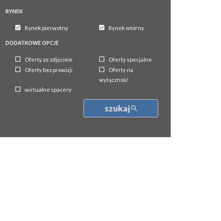
RYNEK
Rynek pierwotny
Rynek wtórny
DODATKOWE OPCJE
Oferty ze zdjęciem
Oferty specjalne
Oferty bez prowizji
Oferty na
wyłączność
wirtualne spacery
szukaj