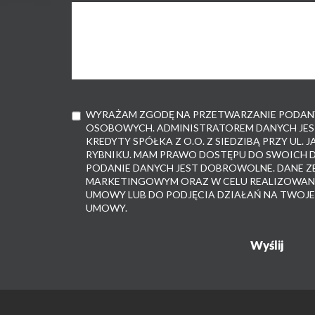
WYRAŻAM ZGODĘ NA PRZETWARZANIE PODANY
OSOBOWYCH. ADMINISTRATOREM DANYCH JES
KREDYTY SPÓŁKA Z O.O. Z SIEDZIBĄ PRZY UL. J
RYBNIKU. MAM PRAWO DOSTĘPU DO SWOICH D
PODANIE DANYCH JEST DOBROWOLNE. DANE ZB
MARKETINGOWYM ORAZ W CELU REALIZOWANI
UMOWY LUB DO PODJĘCIA DZIAŁAŃ NA TWOJE
UMOWY.