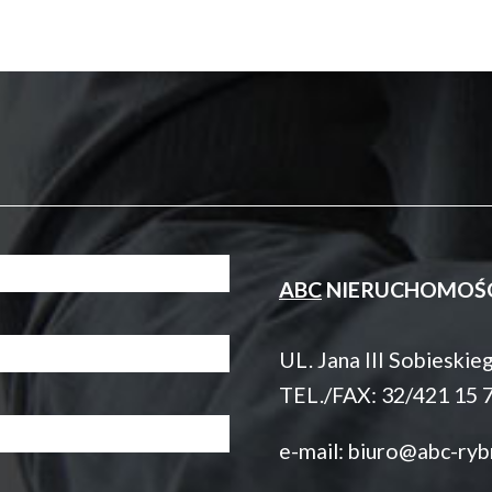
ABC
NIERUCHOMOŚCI K
UL. Jana III Sobieski
TEL./FAX: 32/421 15 
e-mail:
biuro@abc-rybn