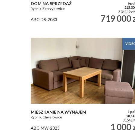
DOM NA SPRZEDAŻ
6 po
215,00
Rybnik, Zebrzydowice
3 344,19 zł
719 000 
ABC-DS-2033
VIDE
MIESZKANIE NA WYNAJEM
1 po
28,14
Rybnik, Chwałowice
35,54 zł
1 000 
ABC-MW-2023