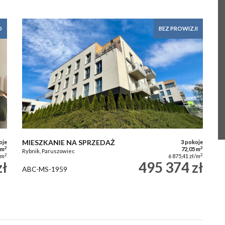
O
BEZ PROWIZJI
MIESZKANIE NA SPRZEDAŻ
oje
3 pokoje
2
2
 m
72,05 m
Rybnik, Paruszowiec
2
2
/m
6 875,41 zł/m
zł
495 374 zł
ABC-MS-1959