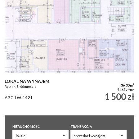
LOKAL NA WYNAJEM
2
36,00 m
Rybnik, Śródmieście
2
41,67 zł/m
1 500 zł
ABC-LW-1421
NIERUCHOMOŚĆ
TRANSAKCJA