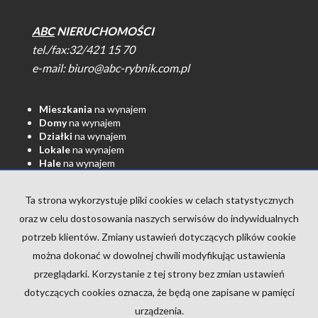
ABC
NIERUCHOMOŚCI
tel./fax:32/421 15 70
e-mail:
biuro@abc-rybnik.com.pl
Mieszkania
na wynajem
Domy
na wynajem
Działki
na wynajem
Lokale
na wynajem
Hale
na wynajem
Obiekty
na wynajem
Ta strona wykorzystuje pliki cookies w celach statystycznych
Mieszkania
na sprzedaż
Domy
na sprzedaż
oraz w celu dostosowania naszych serwisów do indywidualnych
Działki
na sprzedaż
potrzeb klientów. Zmiany ustawień dotyczących plików cookie
Lokale
na sprzedaż
Hale
na sprzedaż
można dokonać w dowolnej chwili modyfikując ustawienia
Obiekty
na sprzedaż
przeglądarki. Korzystanie z tej strony bez zmian ustawień
dotyczących cookies oznacza, że będą one zapisane w pamięci
urządzenia.