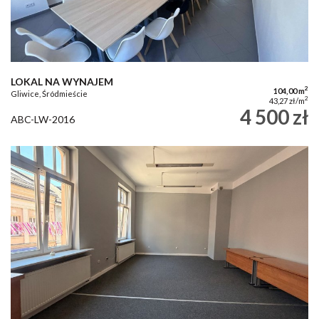
LOKAL NA WYNAJEM
2
104,00 m
Gliwice, Śródmieście
2
43,27 zł/m
4 500 zł
ABC-LW-2016