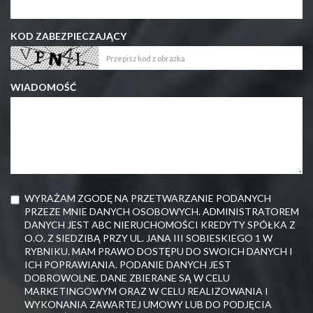
KOD ZABEZPIECZAJĄCY
WIADOMOŚĆ
WYRAŻAM ZGODĘ NA PRZETWARZANIE PODANYCH
PRZEZE MNIE DANYCH OSOBOWYCH. ADMINISTRATOREM
DANYCH JEST ABC NIERUCHOMOŚCI KREDYTY SPÓŁKA Z
O.O. Z SIEDZIBĄ PRZY UL. JANA III SOBIESKIEGO 1 W
RYBNIKU. MAM PRAWO DOSTĘPU DO SWOICH DANYCH I
ICH POPRAWIANIA. PODANIE DANYCH JEST
DOBROWOLNE. DANE ZBIERANE SĄ W CELU
MARKETINGOWYM ORAZ W CELU REALIZOWANIA I
WYKONANIA ZAWARTEJ UMOWY LUB DO PODJĘCIA