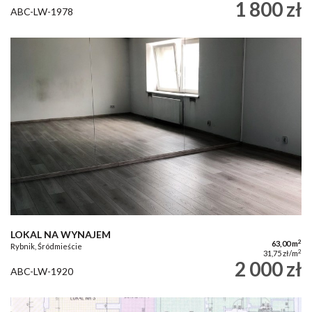
1 800 zł
ABC-LW-1978
LOKAL NA WYNAJEM
2
63,00 m
Rybnik, Śródmieście
2
31,75 zł/m
2 000 zł
ABC-LW-1920