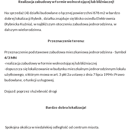
Realizacja zabudowy w formie wolnostojącej lub bliźniaczej!
Na sprzedaż (4) działki budowlane o łącznej powierzchni 878 m2 w bardzo
dobrej lokalizacji Rybnik , działka znajduje się blisko osiedla Elektrownia
(Rybnicka Kuźnia), w najbliższym otoczeniu zabudowa jednorodzinna, w
dalszym wielorodzinna.
Przeznaczenie terenu:
Przeznaczenie podstawowe zabudowa mieszkaniowa jednorodzinna -
Symbol
4/3 MN
-realizacja zabudowy w formie wolnostojącej lub bliźniaczej
-dopuszcza się lokalizowanie w budynku mieszkalnym jednorodzinnym lokalu
użytkowego, o którym mowa w art. 3 pkt 2a ustawy z dnia 7 lipca 1994 r.Prawo
budowlane, o funkcji usługowej.
Dojazd: poprzez służebność drogi
Bardzo dobra lokalizacja!
Spokojna okolica w niedalekiej odległość od centrum miasta.