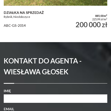
DZIAŁKA NA SPRZEDAŻ
2
885,00 m
Rybnik, Niedobczyce
2
225,99 zł/m
200 000 zł
ABC-GS-2014
KONTAKT DO AGENTA -
WIESŁAWA GŁOSEK
IMIĘ
EMAIL