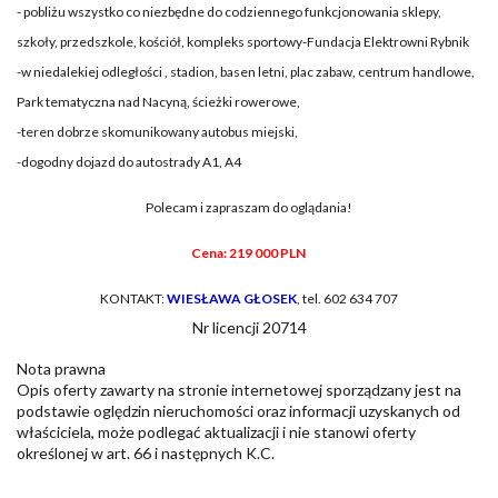
- pobliżu wszystko co niezbędne do codziennego funkcjonowania sklepy,
szkoły, przedszkole, kościół,
kompleks sportowy-Fundacja Elektrowni Rybnik
-w niedalekiej odległości , stadion, basen letni, plac zabaw, centrum handlowe,
Park tematyczna nad Nacyną, ścieżki rowerowe,
-teren dobrze skomunikowany autobus miejski,
-dogodny dojazd do autostrady A1, A4
Polecam i zapraszam do oglądania!
Cena: 219 000 PLN
KONTAKT:
WIESŁAWA GŁOSEK
, tel. 602 634 707
Nr licencji 20714
Nota prawna
Opis oferty zawarty na stronie internetowej sporządzany jest na
podstawie oględzin nieruchomości oraz informacji uzyskanych od
właściciela, może podlegać aktualizacji i nie stanowi oferty
określonej w art. 66 i następnych K.C.