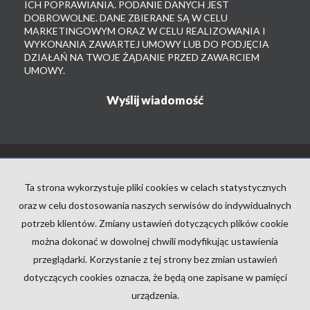
ICH POPRAWIANIA. PODANIE DANYCH JEST
DOBROWOLNE. DANE ZBIERANE SĄ W CELU
MARKETINGOWYM ORAZ W CELU REALIZOWANIA I
WYKONANIA ZAWARTEJ UMOWY LUB DO PODJĘCIA
DZIAŁAŃ NA TWOJE ŻĄDANIE PRZED ZAWARCIEM
UMOWY.
ABC
NIERUCHOMOŚCI
Ta strona wykorzystuje pliki cookies w celach statystycznych
tel./fax:32/421 15 70
oraz w celu dostosowania naszych serwisów do indywidualnych
e-mail:
biuro@abc-rybnik.com.pl
potrzeb klientów. Zmiany ustawień dotyczących plików cookie
można dokonać w dowolnej chwili modyfikując ustawienia
przeglądarki. Korzystanie z tej strony bez zmian ustawień
Mieszkania
na wynajem
Domy
na wynajem
dotyczących cookies oznacza, że będą one zapisane w pamięci
Działki
na wynajem
urządzenia.
Lokale
na wynajem