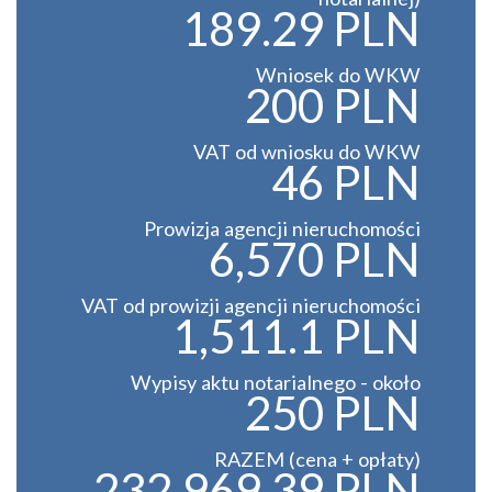
189.29 PLN
Wniosek do WKW
200 PLN
VAT od wniosku do WKW
46 PLN
Prowizja agencji nieruchomości
6,570 PLN
VAT od prowizji agencji nieruchomości
1,511.1 PLN
Wypisy aktu notarialnego - około
250 PLN
RAZEM (cena + opłaty)
232,969.39 PLN