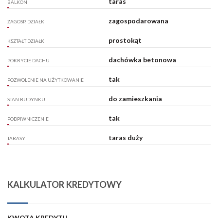
taras
BALKON
zagospodarowana
ZAGOSP. DZIAŁKI
prostokąt
KSZTAŁT DZIAŁKI
dachówka betonowa
POKRYCIE DACHU
tak
POZWOLENIE NA UŻYTKOWANIE
do zamieszkania
STAN BUDYNKU
tak
PODPIWNICZENIE
taras duży
TARASY
KALKULATOR KREDYTOWY
KWOTA KREDYTU