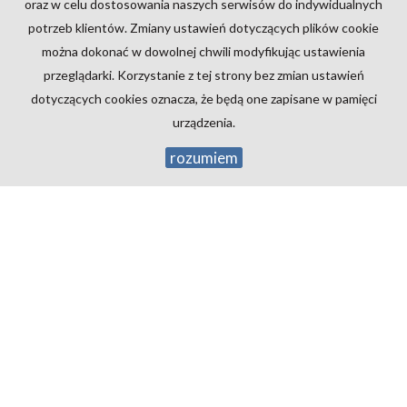
oraz w celu dostosowania naszych serwisów do indywidualnych
TELEFON KOMÓRKOWY
potrzeb klientów. Zmiany ustawień dotyczących plików cookie
można dokonać w dowolnej chwili modyfikując ustawienia
przeglądarki. Korzystanie z tej strony bez zmian ustawień
KOD ZABEZPIECZAJĄCY
dotyczących cookies oznacza, że będą one zapisane w pamięci
urządzenia.
rozumiem
WIADOMOŚĆ
WYRAŻAM ZGODĘ NA PRZETWARZANIE PODANYCH
PRZEZE MNIE DANYCH OSOBOWYCH. ADMINISTRATOREM
DANYCH JEST ABC NIERUCHOMOŚCI KREDYTY SPÓŁKA Z
O.O. Z SIEDZIBĄ PRZY UL. JANA III SOBIESKIEGO 1 W
RYBNIKU. MAM PRAWO DOSTĘPU DO SWOICH DANYCH I
ICH POPRAWIANIA. PODANIE DANYCH JEST
DOBROWOLNE. DANE ZBIERANE SĄ W CELU