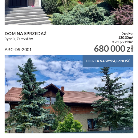
DOM NA SPRZEDAŻ
5 pokoi
2
130,00 m
Rybnik, Zamysłów
2
5 230,77 zł/m
680 000 zł
ABC-DS-2001
OFERTA NA WYŁĄCZNOŚĆ