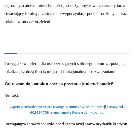
Ogromnym atutem nieruchomości jest duży, częściowo zadaszony taras,
stwarzający idealną przestrzeń do wypoczynku, spotkań rodzinnych oraz
relaksu w otoczeniu zieleni.
To wyjątkowa oferta dla osób szukających solidnego domu w spokojnej
lokalizacji z dużą ilością miejsca i funkcjonalnymi rozwiązaniami.
Zapraszam do kontaktu oraz na prezentację nieruchomości!
Kontakt:
Agent prowadzący: Marta Masny-Jarmundowicz, nr licencji 10503, tel.
602634708, e-mail: marta@abc-rybnik.com.pl
Pomagamy w sprawdzeniu zdolności kredytowej oraz w uzyskaniu kredytu!