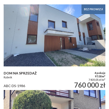
BEZ PROWIZJI
DOM NA SPRZEDAŻ
4 pokoje
2
97,00 m
Rybnik
2
7 835,05 zł/m
760 000 zł
ABC-DS-1986