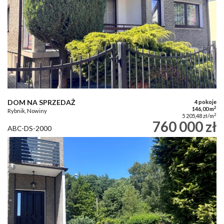
DOM NA SPRZEDAŻ
4 pokoje
2
146,00 m
Rybnik, Nowiny
2
5 205,48 zł/m
760 000 zł
ABC-DS-2000