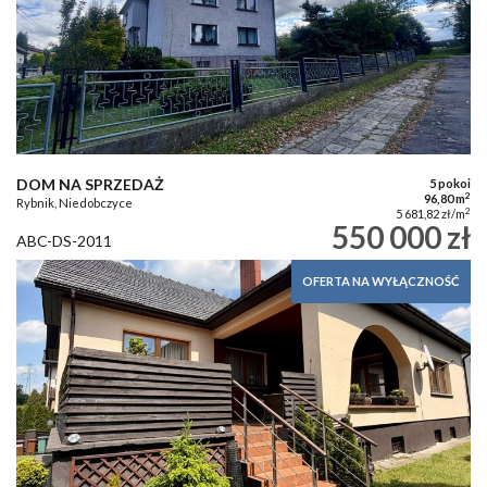
DOM NA SPRZEDAŻ
5 pokoi
2
96,80 m
Rybnik, Niedobczyce
2
5 681,82 zł/m
550 000 zł
ABC-DS-2011
OFERTA NA WYŁĄCZNOŚĆ