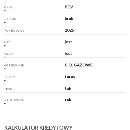
PCV
OKNA
brak
BALKON
2025
ROK BUDOWY
jest
GAZ
jest
WODA
C.O. GAZOWE
OGRZEWANIE
taras
TARASY
tak
PRĄD
tak
KANALIZACJA
KALKULATOR KREDYTOWY