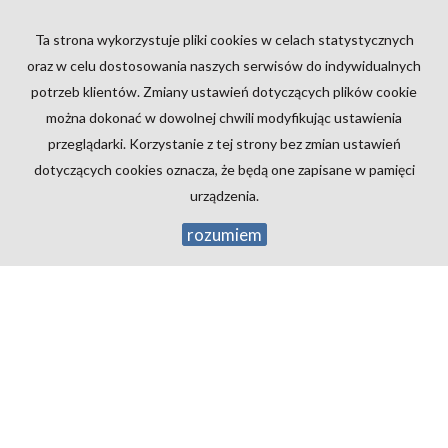
EMAIL
Ta strona wykorzystuje pliki cookies w celach statystycznych
oraz w celu dostosowania naszych serwisów do indywidualnych
TELEFON KOMÓRKOWY
potrzeb klientów. Zmiany ustawień dotyczących plików cookie
można dokonać w dowolnej chwili modyfikując ustawienia
przeglądarki. Korzystanie z tej strony bez zmian ustawień
KOD ZABEZPIECZAJĄCY
dotyczących cookies oznacza, że będą one zapisane w pamięci
urządzenia.
rozumiem
WIADOMOŚĆ
WYRAŻAM ZGODĘ NA PRZETWARZANIE PODANYCH
PRZEZE MNIE DANYCH OSOBOWYCH. ADMINISTRATOREM
DANYCH JEST ABC NIERUCHOMOŚCI KREDYTY SPÓŁKA Z
O.O. Z SIEDZIBĄ PRZY UL. JANA III SOBIESKIEGO 1 W