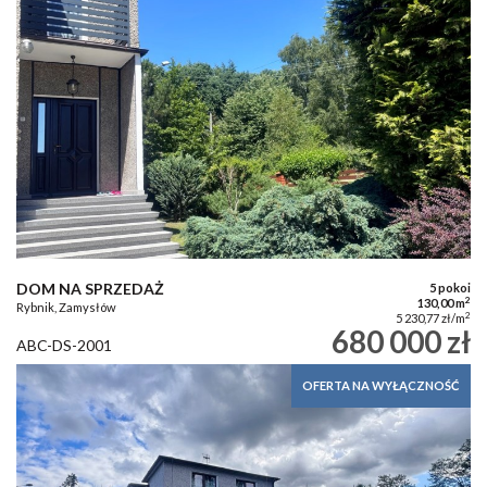
DOM NA SPRZEDAŻ
5 pokoi
2
130,00 m
Rybnik, Zamysłów
2
5 230,77 zł/m
680 000 zł
ABC-DS-2001
OFERTA NA WYŁĄCZNOŚĆ