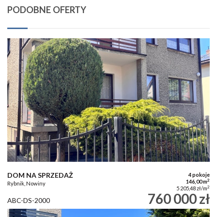
PODOBNE OFERTY
DOM NA SPRZEDAŻ
4 pokoje
2
146,00 m
Rybnik, Nowiny
2
5 205,48 zł/m
760 000 zł
ABC-DS-2000