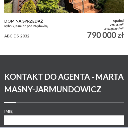
DOM NA SPRZEDAŻ
5 pokoi
2
250,00 m
Rybnik, Kamień pod Rzędówką
2
3 160,00 zł/m
790 000 zł
ABC-DS-2032
KONTAKT DO AGENTA - MARTA
MASNY-JARMUNDOWICZ
IMIĘ