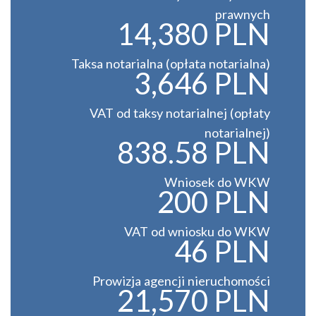
prawnych
14,380 PLN
Taksa notarialna (opłata notarialna)
3,646 PLN
VAT od taksy notarialnej (opłaty
notarialnej)
838.58 PLN
Wniosek do WKW
200 PLN
VAT od wniosku do WKW
46 PLN
Prowizja agencji nieruchomości
21,570 PLN