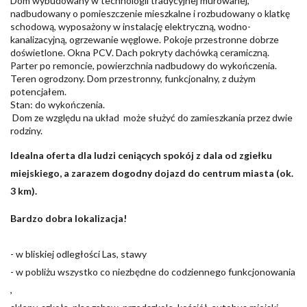
Dom wybudowany w technologii tradycyjnej murowanej,
nadbudowany o pomieszczenie mieszkalne i rozbudowany o klatkę
schodową, wyposażony w instalację elektryczną, wodno-
kanalizacyjną, ogrzewanie węglowe. Pokoje przestronne dobrze
doświetlone. Okna PCV. Dach pokryty dachówką ceramiczną.
Parter po remoncie, powierzchnia nadbudowy do wykończenia.
Teren ogrodzony. Dom przestronny, funkcjonalny, z dużym
potencjałem.
Stan: do wykończenia.
Dom ze względu na układ może służyć do zamieszkania przez dwie
rodziny.
Idealna oferta dla ludzi ceniących spokój z dala od zgiełku
miejskiego, a zarazem dogodny dojazd do centrum miasta (ok.
3 km).
Bardzo dobra lokalizacja!
- w bliskiej odległości Las, stawy
- w pobliżu wszystko co niezbędne do codziennego funkcjonowania
,