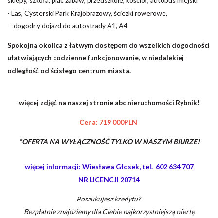
sklepy, szkoła, plac zabaw, przedszkole, kościół, autobus miejski
- Las, Cysterski Park Krajobrazowy, ścieżki rowerowe,
- -dogodny dojazd do autostrady A1, A4
Spokojna okolica z łatwym dostępem do wszelkich dogodności
ułatwiających codzienne funkcjonowanie, w niedalekiej
odległość od ścisłego centrum miasta.
więcej zdjęć na naszej stronie abc nieruchomości Rybnik!
Cena: 719 000PLN
*OFERTA NA WYŁĄCZNOŚĆ TYLKO W NASZYM BIURZE!
więcej informacji: Wiesława Głosek, tel. 602 634 707
NR LICENCJI 20714
Poszukujesz kredytu?
Bezpłatnie znajdziemy dla Ciebie najkorzystniejszą ofertę