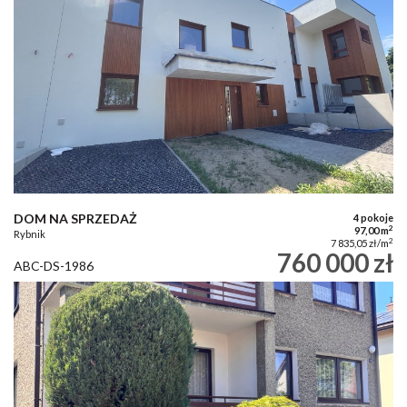
DOM NA SPRZEDAŻ
4 pokoje
2
97,00 m
Rybnik
2
7 835,05 zł/m
760 000 zł
ABC-DS-1986