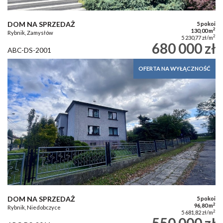
DOM NA SPRZEDAŻ
5 pokoi
2
130,00 m
Rybnik, Zamysłów
2
5 230,77 zł/m
680 000 zł
ABC-DS-2001
OFERTA NA WYŁĄCZNOŚĆ
DOM NA SPRZEDAŻ
5 pokoi
2
96,80 m
Rybnik, Niedobczyce
2
5 681,82 zł/m