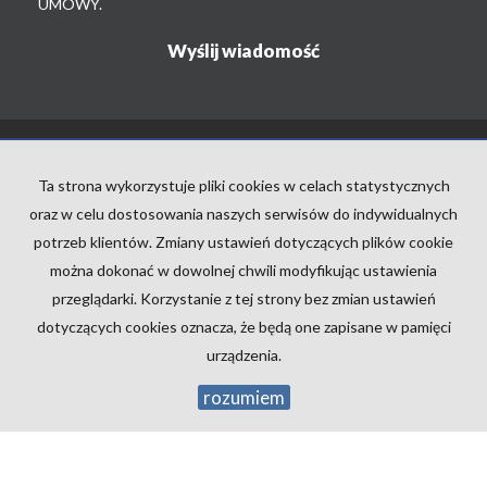
UMOWY.
ABC
NIERUCHOMOŚCI
Ta strona wykorzystuje pliki cookies w celach statystycznych
tel./fax:32/421 15 70
oraz w celu dostosowania naszych serwisów do indywidualnych
e-mail:
biuro@abc-rybnik.com.pl
potrzeb klientów. Zmiany ustawień dotyczących plików cookie
można dokonać w dowolnej chwili modyfikując ustawienia
przeglądarki. Korzystanie z tej strony bez zmian ustawień
Mieszkania
na wynajem
Domy
na wynajem
dotyczących cookies oznacza, że będą one zapisane w pamięci
Działki
na wynajem
urządzenia.
Lokale
na wynajem
Hale
na wynajem
rozumiem
Obiekty
na wynajem
Mieszkania
na sprzedaż
Domy
na sprzedaż
Działki
na sprzedaż