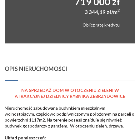
719 000 zł
2
3 344,19 zł/m
Oblicz ratę kredytu
OPIS NIERUCHOMOŚCI
NA SPRZEDAŻ DOM W OTOCZENIU ZIELENI W
ATRAKCYJNEJ DZIELNICY RYBNIKA ZEBRZYDOWICE
Nieruchomość zabudowana budynkiem mieszkalnym
wolnostojącym, częściowo podpiwniczonym położonym na parceli o
powierzchni 1117m2. Na terenie posesji znajduje się również
budynek gospodarczy z garażem. W otoczeniu zieleń, drzewa.
Układ pomieszczeń: