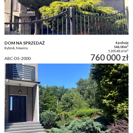
DOM NA SPRZEDAŻ
4 pokoje
2
146,00 m
Rybnik, Nowiny
2
5 205,48 zł/m
760 000 zł
ABC-DS-2000