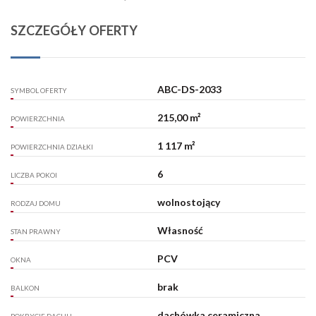
SZCZEGÓŁY OFERTY
ABC-DS-2033
SYMBOL OFERTY
215,00 m²
POWIERZCHNIA
1 117 m²
POWIERZCHNIA DZIAŁKI
6
LICZBA POKOI
wolnostojący
RODZAJ DOMU
Własność
STAN PRAWNY
PCV
OKNA
brak
BALKON
dachówka ceramiczna