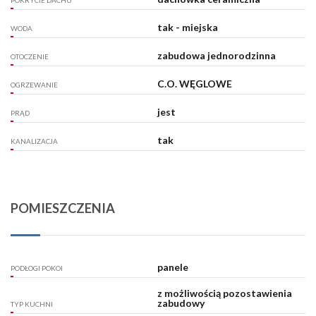
POKRYCIE DACHU
tak - miejska
WODA
zabudowa jednorodzinna
OTOCZENIE
C.O. WĘGLOWE
OGRZEWANIE
jest
PRĄD
tak
KANALIZACJA
POMIESZCZENIA
panele
PODŁOGI POKOI
z możliwością pozostawienia
zabudowy
TYP KUCHNI