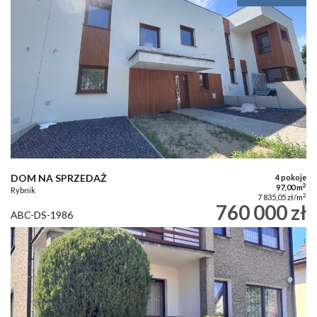
DOM NA SPRZEDAŻ
4 pokoje
2
97,00 m
Rybnik
2
7 835,05 zł/m
760 000 zł
ABC-DS-1986