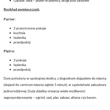
Garaże: dwa – jeden w piwnicy, drugi pod tarasem
Rozkład pomieszczeń:
Parter:
2 przestronne pokoje
kuchnia
łazienka
przedpokój
Piętro:
3 pokoje
łazienka
przedpokój
Dom położony w spokojnej okolicy, z dogodnym dojazdem do miasta
(dojazd do centrum miasta zajmie 5 minut), w sąsiedztwie zabudowy
jednorodzinnej. Duża działka stwarza wiele możliwości
zagospodarowania – ogród, sad, plac zabaw, altana czy basen.