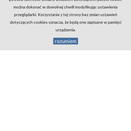
UMOWY.
można dokonać w dowolnej chwili modyfikując ustawienia
przeglądarki. Korzystanie z tej strony bez zmian ustawień
dotyczących cookies oznacza, że będą one zapisane w pamięci
urządzenia.
rozumiem
ABC
NIERUCHOMOŚCI
tel./fax:32/421 15 70
e-mail:
biuro@abc-rybnik.com.pl
Mieszkania
na wynajem
Domy
na wynajem
Działki
na wynajem
Lokale
na wynajem
Hale
na wynajem
Obiekty
na wynajem
Mieszkania
na sprzedaż
Domy
na sprzedaż