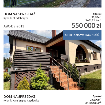
DOM NA SPRZEDAŻ
5 pokoi
2
96,80 m
Rybnik, Niedobczyce
2
5 681,82 zł/m
550 000 zł
ABC-DS-2011
OFERTA NA WYŁĄCZNOŚĆ
DOM NA SPRZEDAŻ
5 pokoi
2
250,00 m
Rybnik, Kamień pod Rzędówką
2
3 160,00 zł/m