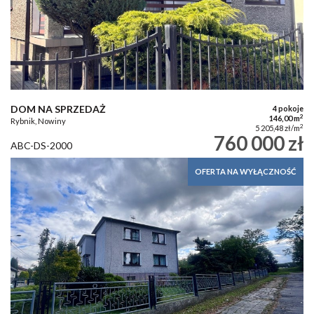
DOM NA SPRZEDAŻ
4 pokoje
2
146,00 m
Rybnik, Nowiny
2
5 205,48 zł/m
760 000 zł
ABC-DS-2000
OFERTA NA WYŁĄCZNOŚĆ