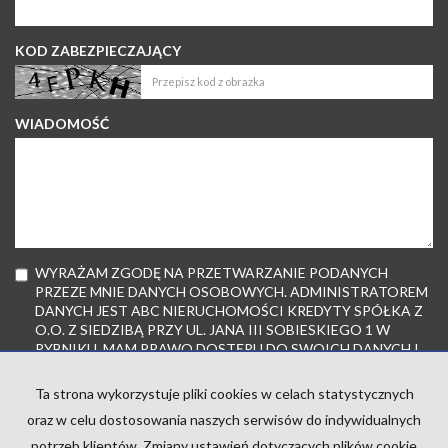
KOD ZABEZPIECZAJĄCY
WIADOMOŚĆ
WYRAŻAM ZGODĘ NA PRZETWARZANIE PODANYCH
PRZEZE MNIE DANYCH OSOBOWYCH. ADMINISTRATOREM
DANYCH JEST ABC NIERUCHOMOŚCI KREDYTY SPÓŁKA Z
O.O. Z SIEDZIBĄ PRZY UL. JANA III SOBIESKIEGO 1 W
RYBNIKU. MAM PRAWO DOSTĘPU DO SWOICH DANYCH I
ICH POPRAWIANIA. PODANIE DANYCH JEST
DOBROWOLNE. DANE ZBIERANE SĄ W CELU
Ta strona wykorzystuje pliki cookies w celach statystycznych
MARKETINGOWYM ORAZ W CELU REALIZOWANIA I
oraz w celu dostosowania naszych serwisów do indywidualnych
WYKONANIA ZAWARTEJ UMOWY LUB DO PODJĘCIA
DZIAŁAŃ NA TWOJE ŻĄDANIE PRZED ZAWARCIEM
potrzeb klientów. Zmiany ustawień dotyczących plików cookie