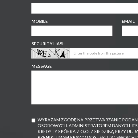
MOBILE
EMAIL
SECURITY HASH
MESSAGE
WYRAŻAM ZGODĘ NA PRZETWARZANIE PODANY
OSOBOWYCH. ADMINISTRATOREM DANYCH JES
KREDYTY SPÓŁKA Z O.O. Z SIEDZIBĄ PRZY UL. J
RYBNIKU. MAM PRAWO DOSTĘPU DO SWOICH D