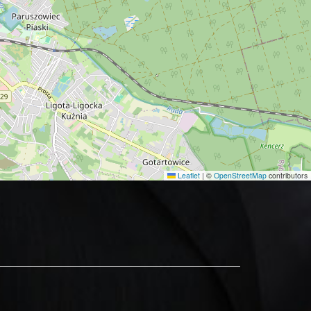
Leaflet
|
©
OpenStreetMap
contributors