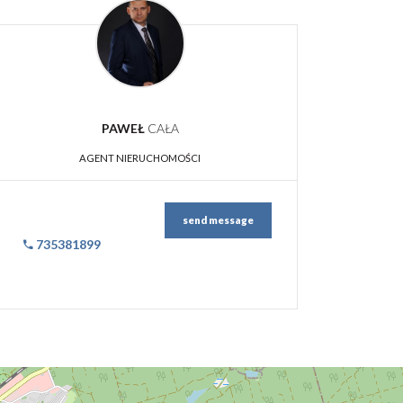
PAWEŁ
CAŁA
AGENT NIERUCHOMOŚCI
send message
735381899