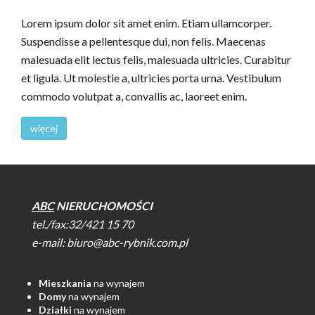
Lorem ipsum dolor sit amet enim. Etiam ullamcorper.
Suspendisse a pellentesque dui, non felis. Maecenas
malesuada elit lectus felis, malesuada ultricies. Curabitur
et ligula. Ut molestie a, ultricies porta urna. Vestibulum
commodo volutpat a, convallis ac, laoreet enim.
więcej
ABC
NIERUCHOMOŚCI
tel./fax:32/421 15 70
e-mail:
biuro@abc-rybnik.com.pl
Mieszkania
na wynajem
Domy
na wynajem
Działki
na wynajem